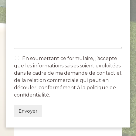
C
En soumettant ce formulaire, j’accepte
a
que les informations saisies soient exploitées
s
dans le cadre de ma demande de contact et
e
de la relation commerciale qui peut en
s
découler, conformément à la politique de
à
c
confidentialité.
o
c
Envoyer
h
e
r
*